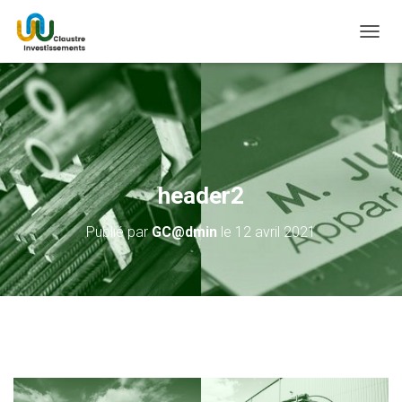
D
É
P
L
I
E
R
L
A
header2
N
A
Publié par
GC@dmin
le
12 avril 2021
V
I
G
A
T
I
O
N